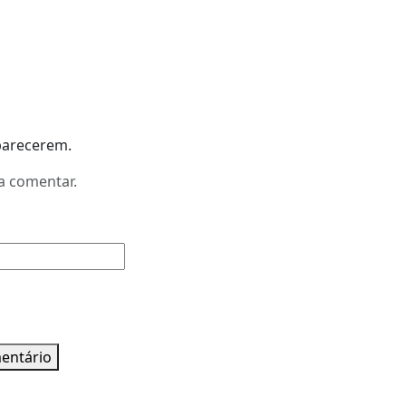
parecerem.
a comentar.
mentário