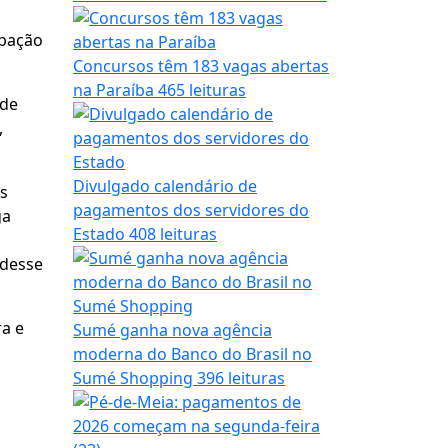
ipação
Concursos têm 183 vagas abertas
na Paraíba
465 leituras
 de
,
Divulgado calendário de
as
pagamentos dos servidores do
ga
Estado
408 leituras
 desse
ra e
Sumé ganha nova agência
moderna do Banco do Brasil no
Sumé Shopping
396 leituras