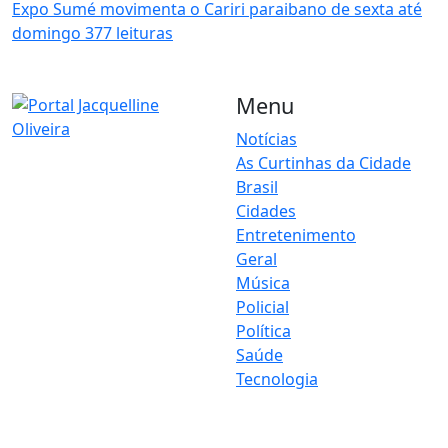
Expo Sumé movimenta o Cariri paraibano de sexta até
domingo
377 leituras
Menu
Notícias
As Curtinhas da Cidade
O Portal Jacquelline Oliveira
Brasil
nasce com a proposta de
levar até você muito mais do
Cidades
que notícias — aqui você
Entretenimento
encontra um verdadeiro
Geral
universo de informação,
Música
entretenimento e boa
Policial
música. Um espaço dinâmico,
Política
atualizado e pensado para
Saúde
quem quer se manter por
dentro de tudo o que
Tecnologia
acontece, sem abrir mão da
diversão.