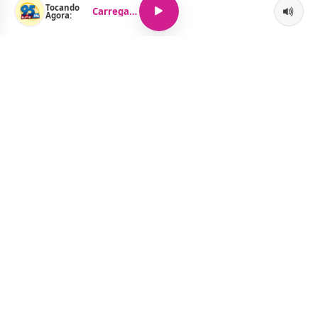
Tocando
Carregando...
Agora:
O Portal Jacquelline Oliveira nasce com a proposta de levar até
você muito mais do que notícias — aqui você encontra um
verdadeiro universo de informação, entretenimento e boa
música. Um espaço dinâmico, atualizado e pensado para quem
quer se manter por dentro de tudo o que acontece, sem abrir
mão da diversão.
Menu
Notícias