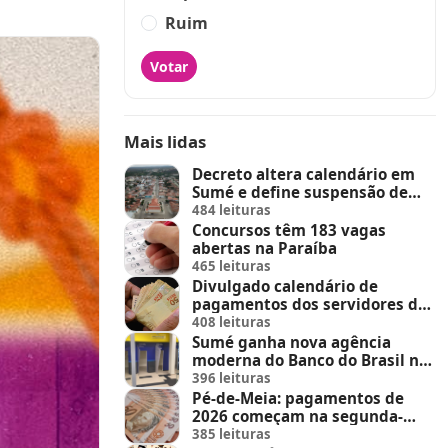
Ruim
Votar
Mais lidas
Decreto altera calendário em
Sumé e define suspensão de
feira de animais e feriados
484 leituras
Concursos têm 183 vagas
abertas na Paraíba
465 leituras
Divulgado calendário de
pagamentos dos servidores do
Estado
408 leituras
Sumé ganha nova agência
moderna do Banco do Brasil no
Sumé Shopping
396 leituras
Pé-de-Meia: pagamentos de
2026 começam na segunda-
feira (23)
385 leituras