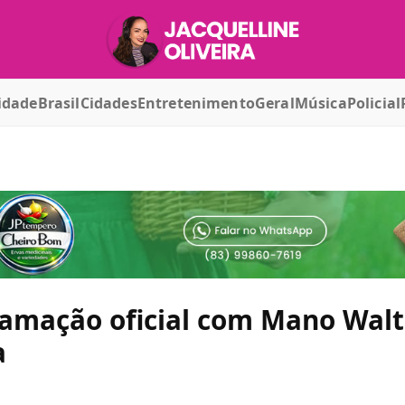
idade
Brasil
Cidades
Entretenimento
Geral
Música
Policial
amação oficial com Mano Walt
a