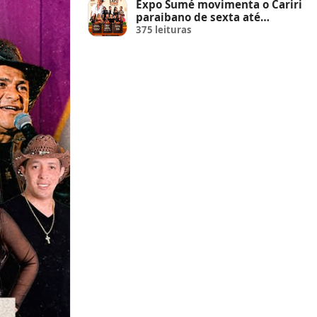
Expo Sumé movimenta o Cariri
paraibano de sexta até
domingo
375 leituras