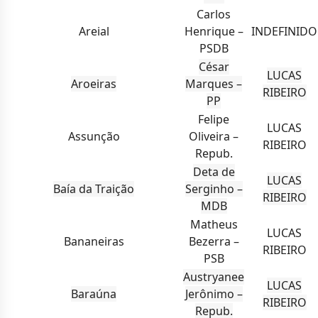
Carlos
Areial
Henrique –
INDEFINIDO
PSDB
César
LUCAS
Aroeiras
Marques –
RIBEIRO
PP
Felipe
LUCAS
Assunção
Oliveira –
RIBEIRO
Repub.
Deta de
LUCAS
Baía da Traição
Serginho –
RIBEIRO
MDB
Matheus
LUCAS
Bananeiras
Bezerra –
RIBEIRO
PSB
Austryanee
LUCAS
Baraúna
Jerônimo –
RIBEIRO
Repub.