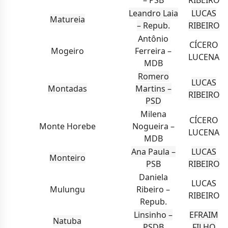
– PSB
RIBEIRO
Leandro Laia
LUCAS
Matureia
– Repub.
RIBEIRO
Antônio
CÍCERO
Mogeiro
Ferreira –
LUCENA
MDB
Romero
LUCAS
Montadas
Martins –
RIBEIRO
PSD
Milena
CÍCERO
Monte Horebe
Nogueira –
LUCENA
MDB
Ana Paula –
LUCAS
Monteiro
PSB
RIBEIRO
Daniela
LUCAS
Mulungu
Ribeiro –
RIBEIRO
Repub.
Linsinho –
EFRAIM
Natuba
PSDB
FILHO