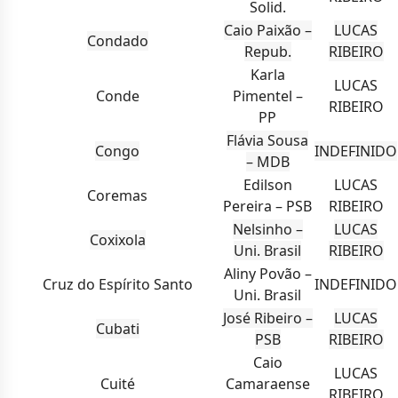
Solid.
Caio Paixão –
LUCAS
Condado
Repub.
RIBEIRO
Karla
LUCAS
Conde
Pimentel –
RIBEIRO
PP
Flávia Sousa
Congo
INDEFINIDO
– MDB
Edilson
LUCAS
Coremas
Pereira – PSB
RIBEIRO
Nelsinho –
LUCAS
Coxixola
Uni. Brasil
RIBEIRO
Aliny Povão –
Cruz do Espírito Santo
INDEFINIDO
Uni. Brasil
José Ribeiro –
LUCAS
Cubati
PSB
RIBEIRO
Caio
LUCAS
Cuité
Camaraense
RIBEIRO