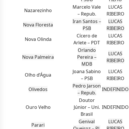
Marcelo Vale
LUCAS
Nazarezinho
– Repub.
RIBEIRO
Iran Santos –
LUCAS
Nova Floresta
PSB
RIBEIRO
Cícero de
LUCAS
Nova Olinda
Arlete – PDT
RIBEIRO
Orlando
LUCAS
Nova Palmeira
Pereira –
RIBEIRO
MDB
Joana Sabino
LUCAS
Olho d’Água
– PSB
RIBEIRO
Pedro Jarson
Olivedos
INDEFINIDO
– Repub.
Doutor
Ouro Velho
Júnior – Uni.
INDEFINIDO
Brasil
Genival
LUCAS
Parari
Queiroz – PL
RIBEIRO