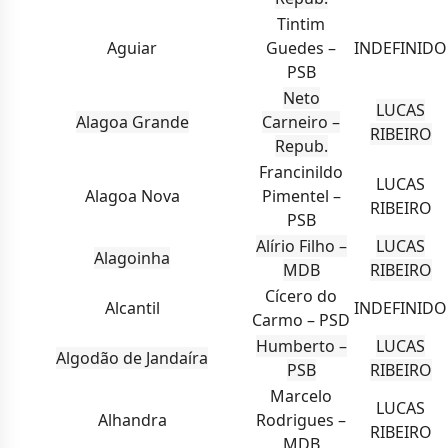
Tintim
Aguiar
Guedes –
INDEFINIDO
PSB
Neto
LUCAS
Alagoa Grande
Carneiro –
RIBEIRO
Repub.
Francinildo
LUCAS
Alagoa Nova
Pimentel –
RIBEIRO
PSB
Alírio Filho –
LUCAS
Alagoinha
MDB
RIBEIRO
Cícero do
Alcantil
INDEFINIDO
Carmo – PSD
Humberto –
LUCAS
Algodão de Jandaíra
PSB
RIBEIRO
Marcelo
LUCAS
Alhandra
Rodrigues –
RIBEIRO
MDB