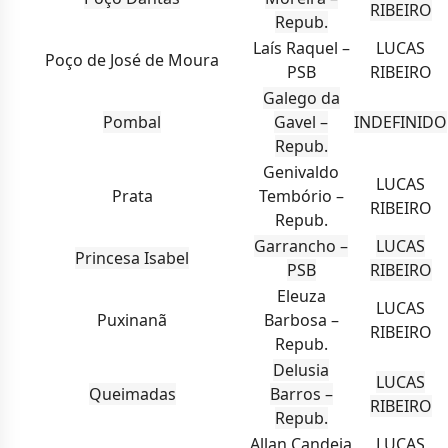
RIBEIRO
Repub.
Laís Raquel –
LUCAS
Poço de José de Moura
PSB
RIBEIRO
Galego da
Pombal
Gavel –
INDEFINIDO
Repub.
Genivaldo
LUCAS
Prata
Tembório –
RIBEIRO
Repub.
Garrancho –
LUCAS
Princesa Isabel
PSB
RIBEIRO
Eleuza
LUCAS
Puxinanã
Barbosa –
RIBEIRO
Repub.
Delusia
LUCAS
Queimadas
Barros –
RIBEIRO
Repub.
Allan Candeia
LUCAS