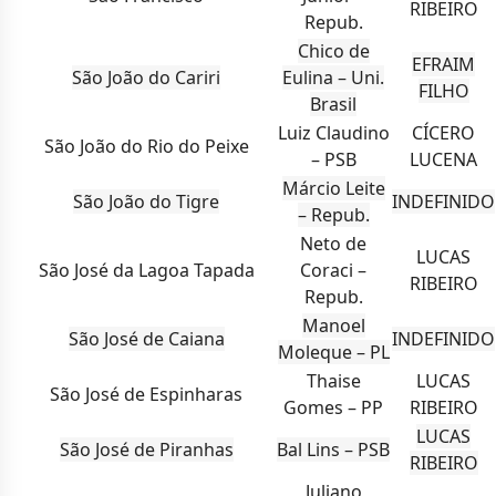
RIBEIRO
Repub.
Chico de
EFRAIM
São João do Cariri
Eulina – Uni.
FILHO
Brasil
Luiz Claudino
CÍCERO
São João do Rio do Peixe
– PSB
LUCENA
Márcio Leite
São João do Tigre
INDEFINIDO
– Repub.
Neto de
LUCAS
São José da Lagoa Tapada
Coraci –
RIBEIRO
Repub.
Manoel
São José de Caiana
INDEFINIDO
Moleque – PL
Thaise
LUCAS
São José de Espinharas
Gomes – PP
RIBEIRO
LUCAS
São José de Piranhas
Bal Lins – PSB
RIBEIRO
Juliano