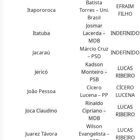
Batista
EFRAIM
Itapororoca
Torres – Uni.
FILHO
Brasil
Josmar
Itatuba
Lacerda –
INDEFINIDO
MDB
Márcio Cruz
Jacaraú
INDEFINIDO
– PSD
Kadson
LUCAS
Jericó
Monteiro –
RIBEIRO
PSB
Cícero
CÍCERO
João Pessoa
Lucena – PP
LUCENA
Rinaldo
LUCAS
Joca Claudino
Cipriano –
RIBEIRO
MDB
Wilson
LUCAS
Juarez Távora
Evangelista –
RIBEIRO