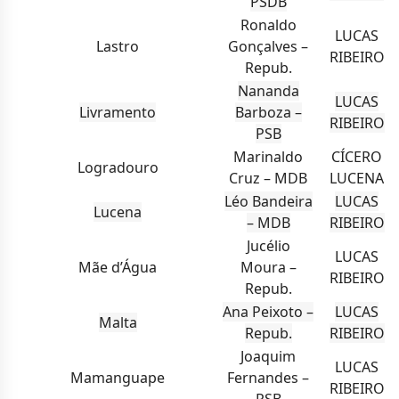
PSDB
Ronaldo
LUCAS
Lastro
Gonçalves –
RIBEIRO
Repub.
Nananda
LUCAS
Livramento
Barboza –
RIBEIRO
PSB
Marinaldo
CÍCERO
Logradouro
Cruz – MDB
LUCENA
Léo Bandeira
LUCAS
Lucena
– MDB
RIBEIRO
Jucélio
LUCAS
Mãe d’Água
Moura –
RIBEIRO
Repub.
Ana Peixoto –
LUCAS
Malta
Repub.
RIBEIRO
Joaquim
LUCAS
Mamanguape
Fernandes –
RIBEIRO