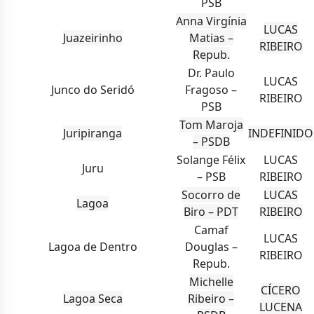
PSB
Anna Virgínia
LUCAS
Juazeirinho
Matias –
RIBEIRO
Repub.
Dr. Paulo
LUCAS
Junco do Seridó
Fragoso –
RIBEIRO
PSB
Tom Maroja
Juripiranga
INDEFINIDO
– PSDB
Solange Félix
LUCAS
Juru
– PSB
RIBEIRO
Socorro de
LUCAS
Lagoa
Biro – PDT
RIBEIRO
Camaf
LUCAS
Lagoa de Dentro
Douglas –
RIBEIRO
Repub.
Michelle
CÍCERO
Lagoa Seca
Ribeiro –
LUCENA