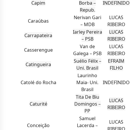
Capim
Borba –
INDEFINIDO
Repub.
Nerivan Gari
LUCAS
Caraúbas
– MDB
RIBEIRO
Iarley Pereira
LUCAS
Carrapateira
– PSB
RIBEIRO
Van de
LUCAS
Casserengue
Galega – PSB
RIBEIRO
Suélio Félix –
EFRAIM
Catingueira
Uni. Brasil
FILHO
Laurinho
Catolé do Rocha
Maia- Uni.
INDEFINIDO
Brasil
Tita De Biu
LUCAS
Caturité
Domingos –
RIBEIRO
PP
Samuel
LUCAS
Conceição
Lacerda –
RIBEIRO