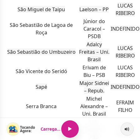
LUCAS
São Miguel de Taipu
Laelson – PP
RIBEIRO
Júnior do
São Sebastião de Lagoa de
Caracol –
INDEFINIDO
Roça
PSDB
Adalcy
LUCAS
São Sebastião do Umbuzeiro
Freitas – Uni.
RIBEIRO
Brasil
Erivam de
LUCAS
São Vicente do Seridó
Biu – PSB
RIBEIRO
Major Sidnei
Sapé
INDEFINIDO
– Repub.
Michel
EFRAIM
Serra Branca
Alexandre –
FILHO
Uni. Brasil
Luiz
LUCAS
Tocando
Serra da Raiz
Machado –
Carregando...
Agora:
RIBEIRO
PSB