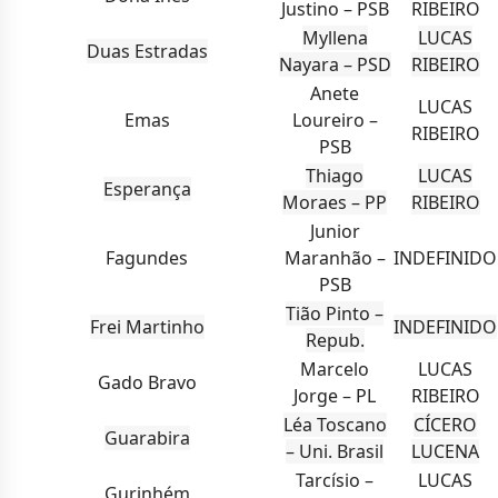
Justino – PSB
RIBEIRO
Myllena
LUCAS
Duas Estradas
Nayara – PSD
RIBEIRO
Anete
LUCAS
Emas
Loureiro –
RIBEIRO
PSB
Thiago
LUCAS
Esperança
Moraes – PP
RIBEIRO
Junior
Fagundes
Maranhão –
INDEFINIDO
PSB
Tião Pinto –
Frei Martinho
INDEFINIDO
Repub.
Marcelo
LUCAS
Gado Bravo
Jorge – PL
RIBEIRO
Léa Toscano
CÍCERO
Guarabira
– Uni. Brasil
LUCENA
Tarcísio –
LUCAS
Gurinhém