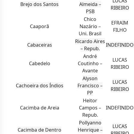
LUCAS
Brejo dos Santos
Almeida –
RIBEIRO
PSB
Chico
EFRAIM
Caaporã
Nazário –
FILHO
Uni. Brasil
Ricardo Aires
Cabaceiras
INDEFINIDO
– Repub.
André
LUCAS
Cabedelo
Coutinho –
RIBEIRO
Avante
Alyson
LUCAS
Cachoeira dos Índios
Francisco –
RIBEIRO
PP
Heitor
Cacimba de Areia
Campos –
INDEFINIDO
Repub.
Pollyanno
LUCAS
Cacimba de Dentro
Henrique –
RIBEIRO