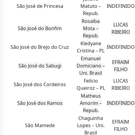
São José de Princesa
Matuto –
INDEFINIDO
Repub.
Rosalba
LUCAS
São José do Bonfim
Mota –
RIBEIRO
Repub.
Kledyane
São José do Brejo do Cruz
INDEFINIDO
Cristina – PL
Emanuel
EFRAIM
São José do Sabugi
Domiciano –
FILHO
Uni. Brasil
Felício
LUCAS
São José dos Cordeiros
Queiroz – PL
RIBEIRO
Matheus
São José dos Ramos
Amorim –
INDEFINIDO
Repub.
Chaguinha
EFRAIM
São Mamede
Lopes – Uni.
FILHO
Brasil