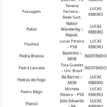
Tenena
LUCAS
Passagem
Ferreira –
RIBEIRO
Rede Sust.
Nabor
LUCAS
Patos
Wanderley –
RIBEIRO
Repub.
Lucas Pereira
LUCAS
Paulista
– PSB
RIBEIRO
Bastinho –
Pedra Branca
INDEFINIDO
MDB
Tota Guedes
Pedra Lavrada
INDEFINIDO
– Uni. Brasil
Bá Barros –
LUCAS
Pedras de Fogo
MDB
RIBEIRO
Michele
LUCAS
Pedro Régis
Ribeiro – PSB
RIBEIRO
Júlio Eduardo
LUCAS
Piancó
– PP
RIBEIRO