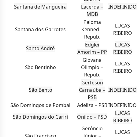
Santana de Mangueira
Lacerda –
INDEFINIDO
MDB
Paloma
LUCAS
Santana dos Garrotes
Kenned –
RIBEIRO
Repub.
Edglei
LUCAS
Santo André
Amorim – PP
RIBEIRO
Giovana
LUCAS
São Bentinho
Olimpio –
RIBEIRO
Repub.
Gerfeson
São Bento
Carnaúba –
INDEFINIDO
PSB
São Domingos de Pombal
Adeilza – PSB
INDEFINIDO
LUCAS
São Domingos do Cariri
Onildo – PSD
RIBEIRO
Gerôncio
LUCAS
São Francisco
Júnior –