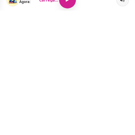
Agora:
O Portal Jacquelline Oliveira nasce com a proposta de levar até
você muito mais do que notícias — aqui você encontra um
verdadeiro universo de informação, entretenimento e boa
música. Um espaço dinâmico, atualizado e pensado para quem
quer se manter por dentro de tudo o que acontece, sem abrir
mão da diversão.
Menu
Notícias
As Curtinhas da Cidade