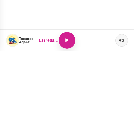
Tocando
Carregando...
Agora:
O Portal Jacquelline Oliveira nasce com a proposta de levar até
você muito mais do que notícias — aqui você encontra um
verdadeiro universo de informação, entretenimento e boa
música. Um espaço dinâmico, atualizado e pensado para quem
quer se manter por dentro de tudo o que acontece, sem abrir