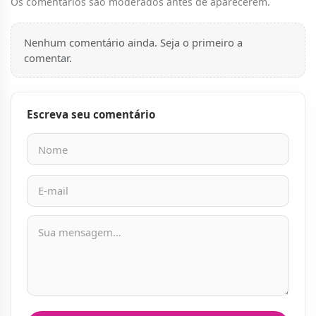
Os comentários são moderados antes de aparecerem.
Nenhum comentário ainda. Seja o primeiro a
comentar.
Escreva seu comentário
Nome
E-mail
Mensagem